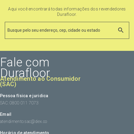
Aqui você encontrará todas informações dos revendedores
Durafloor.
Fale com
Durafloor
Atendimento ao Consumidor
(SAC)
Pessoa física e juridica
SAC: 0800 011 7073
Email
atendimento.sac@dex.co
Horário de atendimento