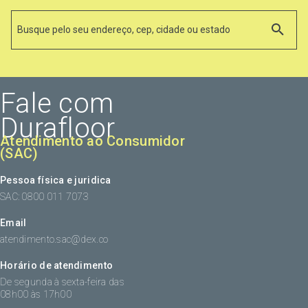
Fale com
Durafloor
Atendimento ao Consumidor
(SAC)
Pessoa física e juridica
SAC: 0800 011 7073
Email
atendimento.sac@dex.co
Horário de atendimento
De segunda à sexta-feira das
08h00 às 17h00