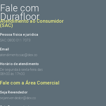
Fale com
Durafloor
Atendimento ao Consumidor
(SAC)
Pessoa física e juridica
SAC: 0800 011 7073
Email
atendimento.sac@dex.co
Horário de atendimento
De segunda à sexta-feira das
08h00 às 17h00
Fale com a Área Comercial
Seja Revendedor
sejarevendedor@dex.co