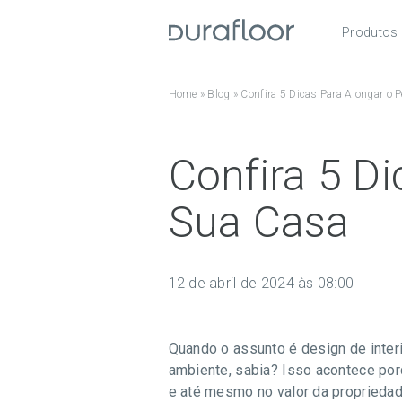
Produtos
Pisos
Home
»
Blog
»
Confira 5 Dicas Para Alongar o P
Roda
Acess
Confira 5 Di
Sua Casa
12 de abril de 2024 às 08:00
Quando o assunto é design de interi
ambiente, sabia? Isso acontece por
e até mesmo no valor da propriedad