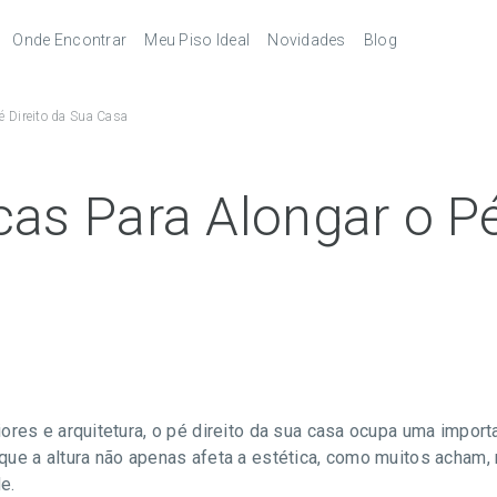
Onde Encontrar
Meu Piso Ideal
Novidades
Blog
Revendedores
Pisos Laminados
é Direito da Sua Casa
pés
Serviços
Pisos Laminados Ultra
Melhores
autorizados
combinações de
acessórios
órios
Pisos Vinílicos
cas Para Alongar o Pé
Pisos Vinílicos SPC
ores e arquitetura, o pé direito da sua casa ocupa uma impor
que a altura não apenas afeta a estética, como muitos acham,
e.