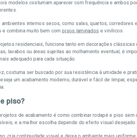
s dois modelos costumam aparecer com frequência e ambos 
erentes.
ambientes internos secos, como salas, quartos, corredores e
os e combina muito bem com
pisos laminados
e vinílicos.
rojetos residenciais, funciona tanto em decorações clássica
has, lavabos ou áreas sujeitas ao molhamento eventual, é impo
mais adequado para cada situação.
vez, costuma ser buscado por sua resistência à umidade e pra
deseja um acabamento moderno, durável e fácil de limpar, es
a.
e piso?
ojetos de acabamento é como combinar rodapé e piso sem de
íveis, e a melhor escolha depende do efeito visual desejado:
o: cria continuidade visual e deixa o ambiente mais uniform