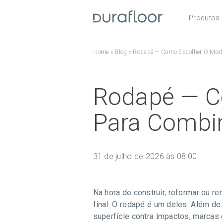
Produtos
Pisos
Home
»
Blog
»
Rodapé — Como Escolher O Mode
Roda
Acess
Rodapé — C
Para Combi
31 de julho de 2026 às 08:00
Na hora de construir, reformar ou 
final. O rodapé é um deles. Além d
superfície contra impactos, marcas 