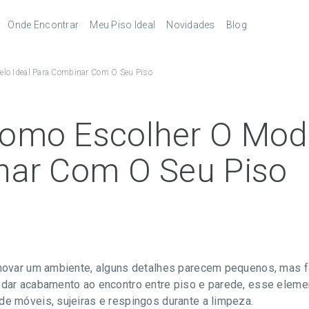
Onde Encontrar
Meu Piso Ideal
Novidades
Blog
Revendedores
Pisos Laminados
lo Ideal Para Combinar Com O Seu Piso
pés
Serviços
Pisos Laminados Ultra
Melhores
autorizados
combinações de
acessórios
órios
Pisos Vinílicos
omo Escolher O Mode
Pisos Vinílicos SPC
nar Com O Seu Piso
renovar um ambiente, alguns detalhes parecem pequenos, mas f
e dar acabamento ao encontro entre piso e parede, esse eleme
de móveis, sujeiras e respingos durante a limpeza.