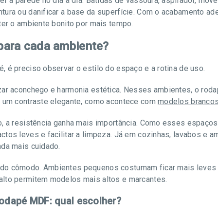
er a parede no dia a dia. Batidas de vassoura, aspirador, móv
ntura ou danificar a base da superfície. Com o acabamento a
ter o ambiente bonito por mais tempo.
para cada ambiente?
 é preciso observar o estilo do espaço e a rotina de uso.
zar aconchego e harmonia estética. Nesses ambientes, o roda
ar um contraste elegante, como acontece com
modelos branco
o, a resistência ganha mais importância. Como esses espaço
tos leves e facilitar a limpeza. Já em cozinhas, lavabos e a
nda mais cuidado.
 do cômodo. Ambientes pequenos costumam ficar mais leves 
alto permitem modelos mais altos e marcantes.
rodapé MDF: qual escolher?