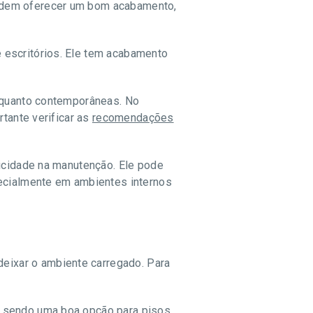
podem oferecer um bom acabamento,
 escritórios. Ele tem acabamento
s quanto contemporâneas. No
rtante verificar as
recomendações
ticidade na manutenção. Ele pode
pecialmente em ambientes internos
ixar o ambiente carregado. Para
e, sendo uma boa opção para
pisos