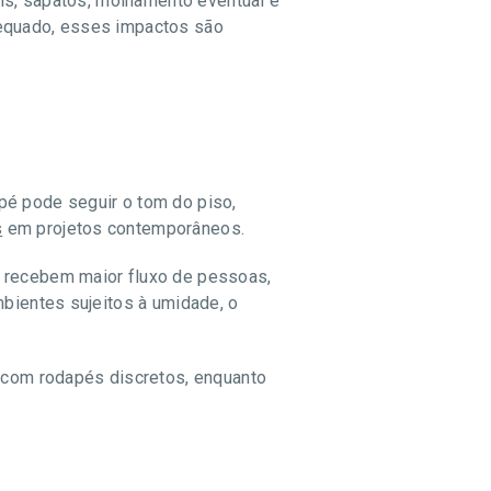
eis, sapatos, molhamento eventual e
dequado, esses impactos são
pé pode seguir o tom do piso,
s
em projetos contemporâneos.
s recebem maior fluxo de pessoas,
mbientes sujeitos à umidade, o
com rodapés discretos, enquanto