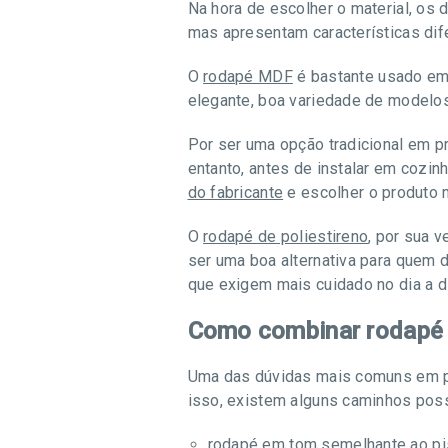
Na hora de escolher o material, o
mas apresentam características dif
O
rodapé MDF
é bastante usado em 
elegante, boa variedade de model
Por ser uma opção tradicional em p
entanto, antes de instalar em cozin
do fabricante
e escolher o produto 
O
rodapé de poliestireno
, por sua 
ser uma boa alternativa para quem 
que exigem mais cuidado no dia a di
Como combinar rodapé 
Uma das dúvidas mais comuns em pr
isso, existem alguns caminhos poss
rodapé em tom semelhante ao pis