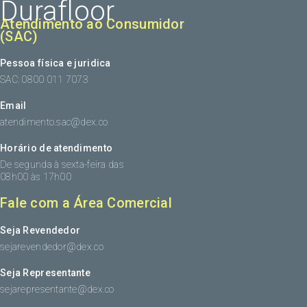
Durafloor
Atendimento ao Consumidor
(SAC)
Pessoa física e juridica
SAC: 0800 011 7073
Email
atendimento.sac@dex.co
Horário de atendimento
De segunda à sexta-feira das
08h00 às 17h00
Fale com a Área Comercial
Seja Revendedor
sejarevendedor@dex.co
Seja Representante
sejarepresentante@dex.co