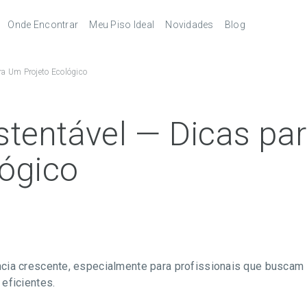
Onde Encontrar
Meu Piso Ideal
Novidades
Blog
Revendedores
Pisos Laminados
a Um Projeto Ecológico
pés
Serviços
Pisos Laminados Ultra
Melhores
autorizados
combinações de
acessórios
órios
Pisos Vinílicos
tentável — Dicas pa
Pisos Vinílicos SPC
lógico
cia crescente, especialmente para profissionais que buscam 
eficientes.