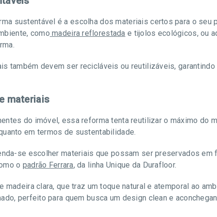
ntáveis
a sustentável é a escolha dos materiais certos para o seu pr
mbiente, como
madeira reflorestada
e tijolos ecológicos, ou 
rma.
is também devem ser recicláveis ou reutilizáveis, garantind
e materiais
ntes do imóvel, essa reforma tenta reutilizar o máximo do ma
quanto em termos de sustentabilidade.
omenda-se escolher materiais que possam ser preservados em
como o
padrão Ferrara
, da linha Unique da Durafloor.
de madeira clara, que traz um toque natural e atemporal ao am
nado, perfeito para quem busca um design clean e aconchega