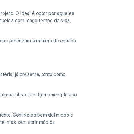
ojeto. O ideal é optar por aqueles
aqueles com longo tempo de vida,
o que produzam o mínimo de entulho
terial já presente, tanto como
 futuras obras. Um bom exemplo são
biente. Com veios bem definidos e
nte, mas sem abrir mão da