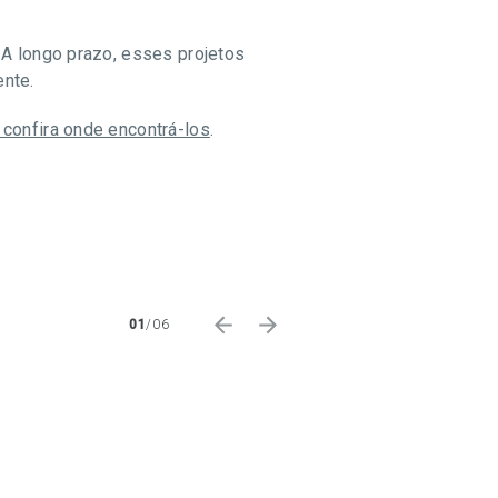
 A longo prazo, esses projetos
ente.
 confira onde encontrá-los
.
01
/
06