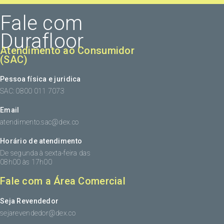
Fale com
Durafloor
Atendimento ao Consumidor
(SAC)
Pessoa física e juridica
SAC: 0800 011 7073
Email
atendimento.sac@dex.co
Horário de atendimento
De segunda à sexta-feira das
08h00 às 17h00
Fale com a Área Comercial
Seja Revendedor
sejarevendedor@dex.co