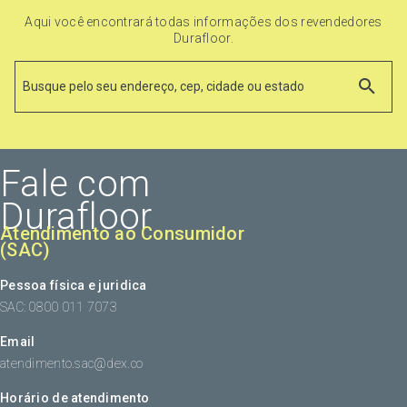
Aqui você encontrará todas informações dos revendedores
Durafloor.
Fale com
Durafloor
Atendimento ao Consumidor
(SAC)
Pessoa física e juridica
SAC: 0800 011 7073
Email
atendimento.sac@dex.co
Horário de atendimento