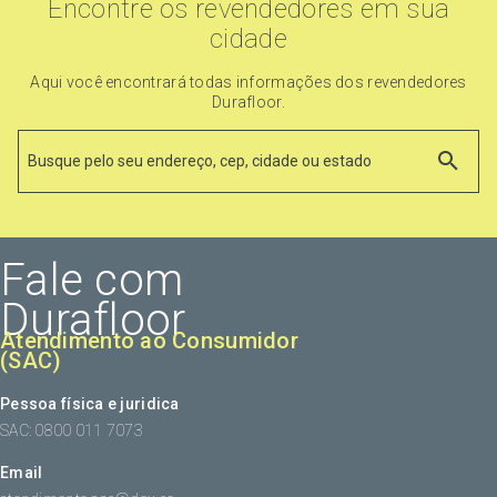
Encontre os revendedores em sua
cidade
Aqui você encontrará todas informações dos revendedores
Durafloor.
Fale com
Durafloor
Atendimento ao Consumidor
(SAC)
Pessoa física e juridica
SAC: 0800 011 7073
Email