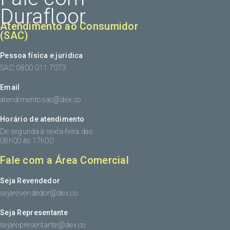
Durafloor
Atendimento ao Consumidor
(SAC)
Pessoa física e juridica
SAC: 0800 011 7073
Email
atendimento.sac@dex.co
Horário de atendimento
De segunda à sexta-feira das
08h00 às 17h00
Fale com a Área Comercial
Seja Revendedor
sejarevendedor@dex.co
Seja Representante
sejarepresentante@dex.co