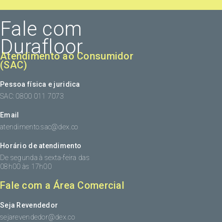
Fale com
Durafloor
Atendimento ao Consumidor
(SAC)
Pessoa física e juridica
SAC: 0800 011 7073
Email
atendimento.sac@dex.co
Horário de atendimento
De segunda à sexta-feira das
08h00 às 17h00
Fale com a Área Comercial
Seja Revendedor
sejarevendedor@dex.co