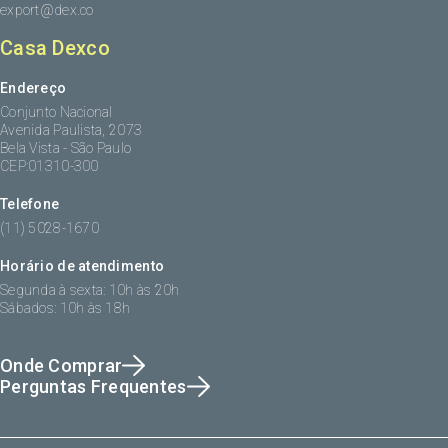
export@dex.co
Casa Dexco
Endereço
Conjunto Nacional
Avenida Paulista, 2073
Bela Vista - São Paulo
CEP:01310-300
Telefone
(11) 5028-1670
Horário de atendimento
Segunda à sexta: 10h às 20h
Sábados: 10h às 18h
Onde Comprar
Perguntas Frequentes