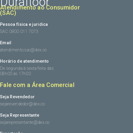
Durafloor
Atendimento ao Consumidor
(SAC)
Pessoa física e juridica
SAC: 0800 011 7073
Email
atendimento.sac@dex.co
Horário de atendimento
De segunda à sexta-feira das
08h00 às 17h00
Fale com a Área Comercial
Seja Revendedor
sejarevendedor@dex.co
Seja Representante
sejarepresentante@dex.co