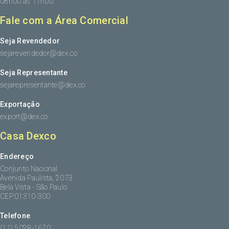
08h00 às 17h00
Fale com a Área Comercial
Seja Revendedor
sejarevendedor@dex.co
Seja Representante
sejarepresentante@dex.co
Exportação
export@dex.co
Casa Dexco
Endereço
Conjunto Nacional
Avenida Paulista, 2073
Bela Vista - São Paulo
CEP:01310-300
Telefone
(11) 5028-1670