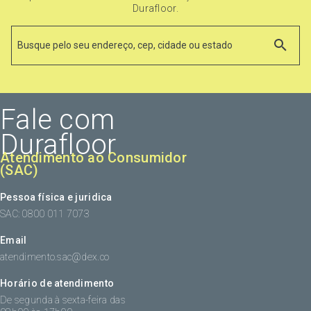
Durafloor.
Fale com
Durafloor
Atendimento ao Consumidor
(SAC)
Pessoa física e juridica
SAC: 0800 011 7073
Email
atendimento.sac@dex.co
Horário de atendimento
De segunda à sexta-feira das