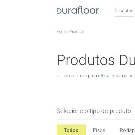
Produtos
Pisos
Home
»
Produtos
Roda
Acess
Produtos Du
Utilize os filtros para refinar a sua pe
Selecione o tipo de produto
Todos
Pisos
Rodap