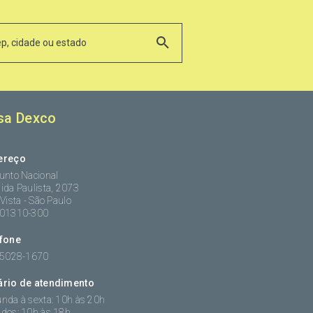
sa Dexco
ereço
unto Nacional
ida Paulista, 2073
 Vista - São Paulo
:01310-300
efone
 5028-1670
ário de atendimento
nda à sexta: 10h às 20h
dos: 10h às 18h