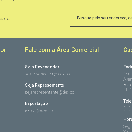
es dos
or
Fale com a Área Comercial
Ca
Seja Revendedor
End
sejarevendedor@dex.co
Conj
Aven
Bela
Seja Representante
CEP
sejarepresentante@dex.co
Tel
Exportação
(11)
export@dex.co
Hor
Segu
Sába