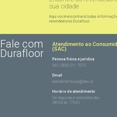
sua cidade
Aqui você encontrará todas informaçõ
revendedores Durafloor.
Fale com
Atendimento ao Consumid
(SAC)
Durafloor
Pessoa física e juridica
SAC: 0800 011 7073
Email
atendimento.sac@dex.co
Horário de atendimento
De segunda à sexta-feira das
08h00 às 17h00