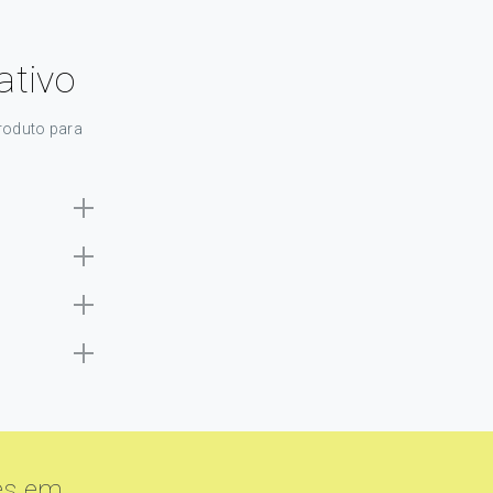
tivo
roduto para
es em