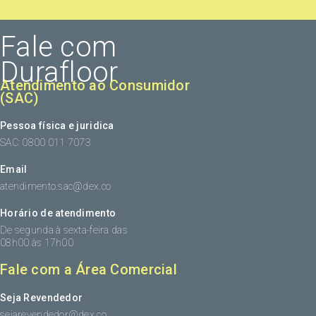
Fale com
Durafloor
Atendimento ao Consumidor
(SAC)
Pessoa física e juridica
SAC: 0800 011 7073
Email
atendimento.sac@dex.co
Horário de atendimento
De segunda à sexta-feira das
08h00 às 17h00
Fale com a Área Comercial
Seja Revendedor
sejarevendedor@dex.co