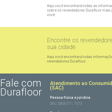
Aqui você encontrará todas as inform
sobre os revendedores Durafloor mais 
você.
Encontre os revendedor
sua cidade
Aqui você encontrará todas informaçõ
revendedores Durafloor.
Fale com
Atendimento ao Consumid
(SAC)
Durafloor
Pessoa física e juridica
SAC: 0800 011 7073