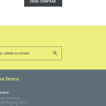
ONDE COMPRAR
sa Dexco
ereço
unto Nacional
ida Paulista, 2073