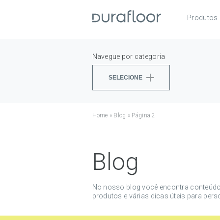
Produtos
Pisos
Roda
Navegue por categoria
Acess
SELECIONE
Home
»
Blog
»
Página 2
Blog
No nosso blog você encontra conteúdo
produtos e várias dicas úteis para perso