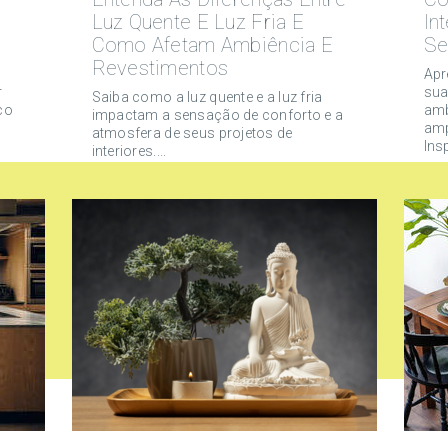
Luz Quente E Luz Fria E
In
Como Afetam Ambiência E
Se
Revestimentos
Apr
r
sua
Saiba como a luz quente e a luz fria
co
amb
impactam a sensação de conforto e a
amp
atmosfera de seus projetos de
Ins
interiores....