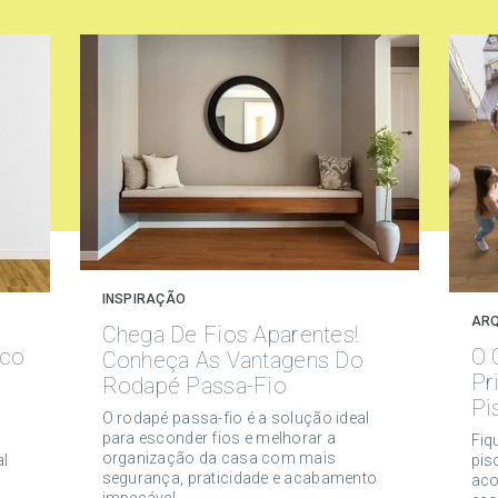
INSPIRAÇÃO
ARQ
Chega De Fios Aparentes!
ico
O 
Conheça As Vantagens Do
E
Pr
Rodapé Passa-Fio
Pi
O rodapé passa-fio é a solução ideal
para esconder fios e melhorar a
Fiq
organização da casa com mais
al
pis
segurança, praticidade e acabamento
aco