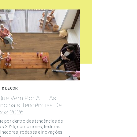
 & DECOR
Que Vem Por Aí — As
incipais Tendências De
sos 2026
ue por dentro das tendências de
os 2026, como cores, texturas
lhedoras, rodapés e inovações