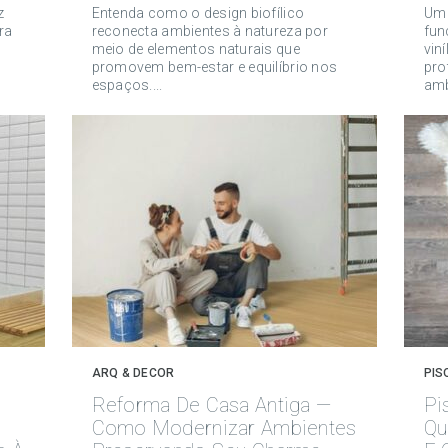
z
Entenda como o design biofílico
Um 
ra
reconecta ambientes à natureza por
fun
meio de elementos naturais que
vin
promovem bem-estar e equilíbrio nos
pro
espaços....
amb
ARQ & DECOR
PIS
Reforma De Casa Antiga —
Pi
Como Modernizar Ambientes
Qu