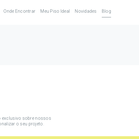
Onde Encontrar
Meu Piso Ideal
Novidades
Blog
Revendedores
Pisos Laminados
pés
Serviços
Pisos Laminados Ultra
Melhores
autorizados
combinações de
acessórios
órios
Pisos Vinílicos
Pisos Vinílicos SPC
 exclusivo sobre nossos
nalizar o seu projeto.