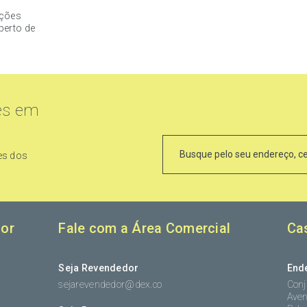
ações
perto de
es em
es dos
or
Fale com a Área Comercial
Ca
Seja Revendedor
End
sejarevendedor@dex.co
Conj
Aven