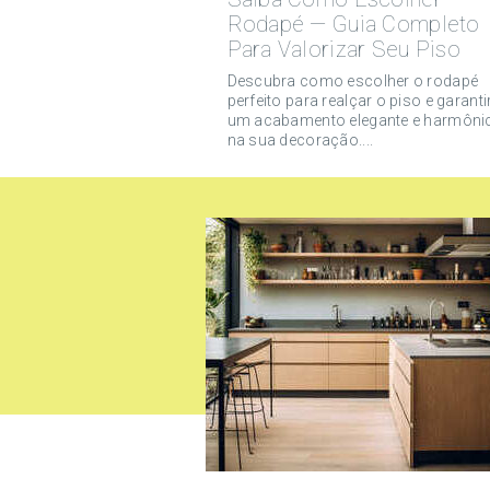
Rodapé — Guia Completo
Para Valorizar Seu Piso
Descubra como escolher o rodapé
perfeito para realçar o piso e garanti
um acabamento elegante e harmôni
na sua decoração....