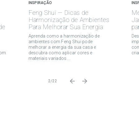
INSPIRAÇÃO
INS
Feng Shui — Dicas de
Me
Harmonização de Ambientes
Ja
de
Para Melhorar Sua Energia
pa
Aprenda como a harmonização de
Des
ambientes com Feng Shui pode
imp
melhorar a energia da sua casa e
com
com
descubra como aplicar cores e
cri
materiais variados....
2/22
e