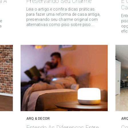
a À
Preservando Seu Charme
E 
Ca
Leia o artigo e confira dicas práticas
para fazer uma reforma de casa antiga,
Ent
preservando seu charme original com
 e
pis
alternativas como piso sobre piso....
a
opç
efic
ARQ & DECOR
ARQ
Entenda As Diferenças Entre
Co