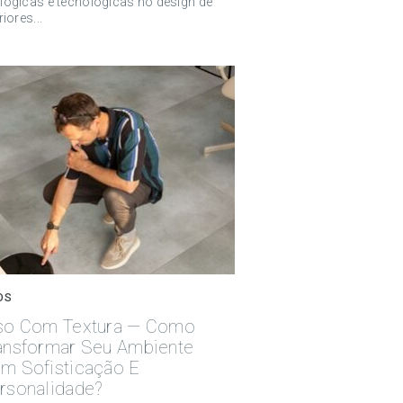
lógicas e tecnológicas no design de
riores...
OS
so Com Textura — Como
ansformar Seu Ambiente
m Sofisticação E
rsonalidade?