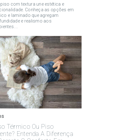
piso com textura une estética e
cionalidade. Conheça as opções em
ílico e laminado que agregam
fundidade e realismo aos
ientes....
OS
so Térmico Ou Piso
ente? Entenda A Diferença