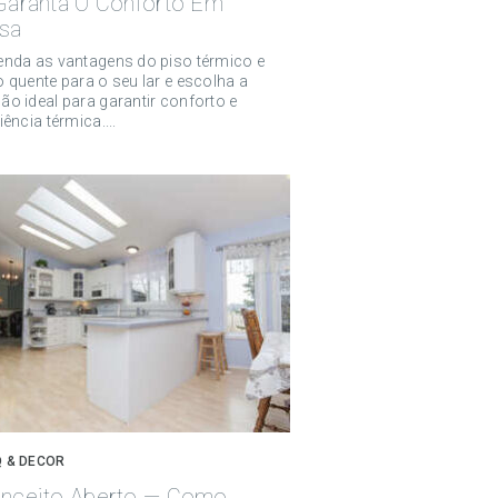
Garanta O Conforto Em
sa
enda as vantagens do piso térmico e
o quente para o seu lar e escolha a
ão ideal para garantir conforto e
iência térmica....
 & DECOR
nceito Aberto — Como