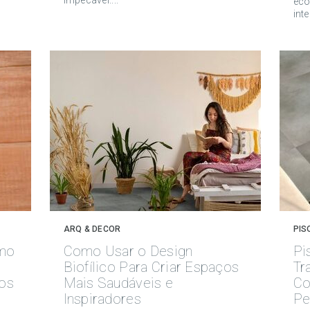
impecável....
eco
inte
ARQ & DECOR
PIS
omo
Como Usar o Design
Pi
Biofílico Para Criar Espaços
Tr
Dos
Mais Saudáveis e
Co
Inspiradores
Pe