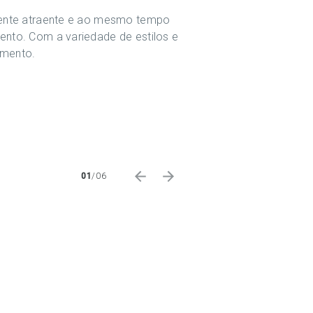
mente atraente e ao mesmo tempo
nto. Com a variedade de estilos e
amento.
01
/
06