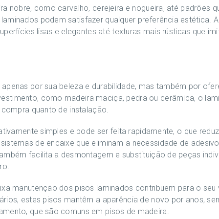
ra nobre, como carvalho, cerejeira e nogueira, até padrões q
aminados podem satisfazer qualquer preferência estética. A
perfícies lisas e elegantes até texturas mais rústicas que im
 apenas por sua beleza e durabilidade, mas também por ofer
estimento, como madeira maciça, pedra ou cerâmica, o lami
e compra quanto de instalação.
lativamente simples e pode ser feita rapidamente, o que red
sistemas de encaixe que eliminam a necessidade de adesivo
ambém facilita a desmontagem e substituição de peças indiv
ro.
ixa manutenção dos pisos laminados contribuem para o seu v
ários, estes pisos mantêm a aparência de novo por anos, s
zamento, que são comuns em pisos de madeira.