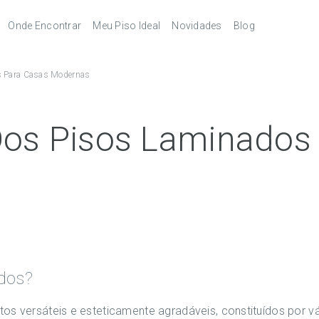
Onde Encontrar
Meu Piso Ideal
Novidades
Blog
Revendedores
Pisos Laminados
s Para Casas Modernas
pés
Serviços
Pisos Laminados Ultra
Melhores
autorizados
combinações de
acessórios
órios
Pisos Vinílicos
Dos Pisos Laminados
Pisos Vinílicos SPC
dos?
tos versáteis e esteticamente agradáveis, constituídos por 