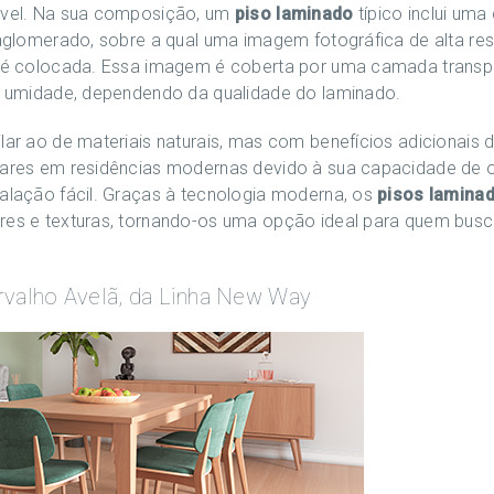
rável. Na sua composição, um
piso laminado
típico inclui um
u aglomerado, sobre a qual uma imagem fotográfica de alta re
s) é colocada. Essa imagem é coberta por uma camada transp
té umidade, dependendo da qualidade do laminado.
ilar ao de materiais naturais, mas com benefícios adicionais
ulares em residências modernas devido à sua capacidade de 
talação fácil. Graças à tecnologia moderna, os
pisos lamina
ores e texturas, tornando-os uma opção ideal para quem bus
rvalho Avelã, da Linha New Way