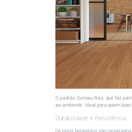
O padrão Cumaru Raiz, que faz part
ao ambiente. Ideal para quem busc
Durabilidade e Resistência
Os pisos laminados são projetados 