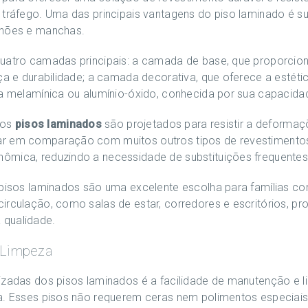
 tráfego. Uma das principais vantagens do piso laminado é s
nhões e manchas.
uatro camadas principais: a camada de base, que proporcion
rça e durabilidade; a camada decorativa, que oferece a estét
a melamínica ou alumínio-óxido, conhecida por sua capacidade
 os
pisos laminados
são projetados para resistir a deformaçõ
r em comparação com muitos outros tipos de revestimentos.
ômica, reduzindo a necessidade de substituições frequentes
 pisos laminados são uma excelente escolha para famílias c
irculação, como salas de estar, corredores e escritórios, p
 qualidade.
 Limpeza
izadas dos pisos laminados é a facilidade de manutenção e l
ia. Esses pisos não requerem ceras nem polimentos especiais