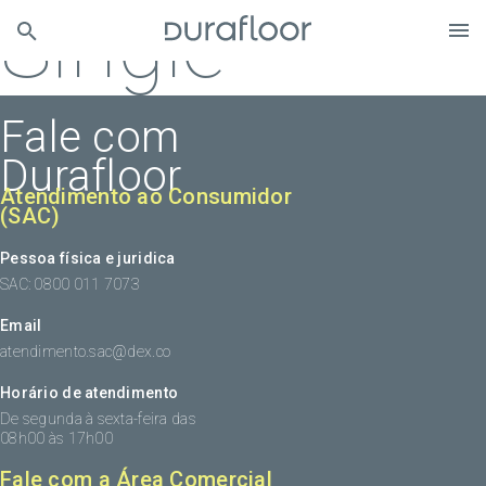
Single
Fale com
Durafloor
Atendimento ao Consumidor
(SAC)
Pessoa física e juridica
SAC: 0800 011 7073
Email
atendimento.sac@dex.co
Horário de atendimento
De segunda à sexta-feira das
08h00 às 17h00
Fale com a Área Comercial