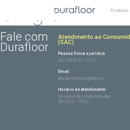
Single
Produtos
Pisos
Roda
Fale com
Atendimento ao Consumid
(SAC)
Durafloor
Acess
Pessoa física e juridica
SAC: 0800 011 7073
Email
atendimento.sac@dex.co
Horário de atendimento
De segunda à sexta-feira das
08h00 às 17h00