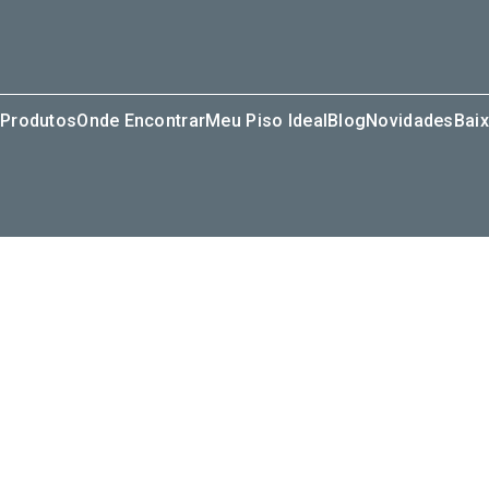
Produtos
Onde Encontrar
Meu Piso Ideal
Blog
Novidades
Baix