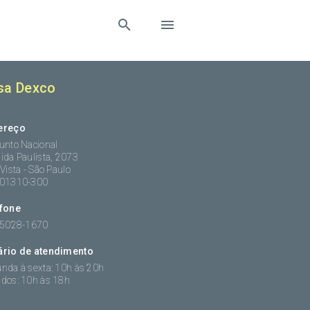
sa Dexco
ereço
unto Nacional
ida Paulista, 2073
 Vista - São Paulo
:01310-300
efone
 5028-1670
ário de atendimento
nda à sexta: 10h às 20h
dos: 10h às 18h