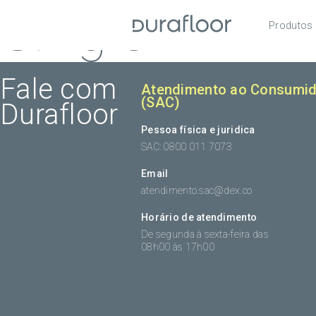
Single
Produtos
Pisos
Roda
Fale com
Atendimento ao Consumid
(SAC)
Durafloor
Acess
Pessoa física e juridica
SAC: 0800 011 7073
Email
atendimento.sac@dex.co
Horário de atendimento
De segunda à sexta-feira das
08h00 às 17h00