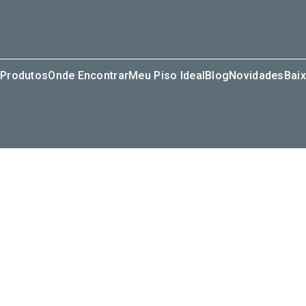
Produtos
Onde Encontrar
Meu Piso Ideal
Blog
Novidades
Baix