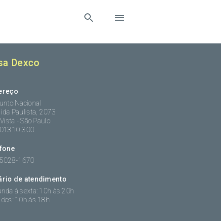
sa Dexco
ereço
unto Nacional
ida Paulista, 2073
 Vista - São Paulo
:01310-300
efone
 5028-1670
ário de atendimento
nda à sexta: 10h às 20h
dos: 10h às 18h