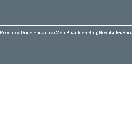
Produtos
Onde Encontrar
Meu Piso Ideal
Blog
Novidades
Baix