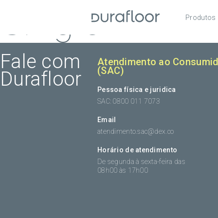
Single
Produtos
Pisos
Roda
Fale com
Atendimento ao Consumid
(SAC)
Durafloor
Acess
Pessoa física e juridica
SAC: 0800 011 7073
Email
atendimento.sac@dex.co
Horário de atendimento
De segunda à sexta-feira das
08h00 às 17h00