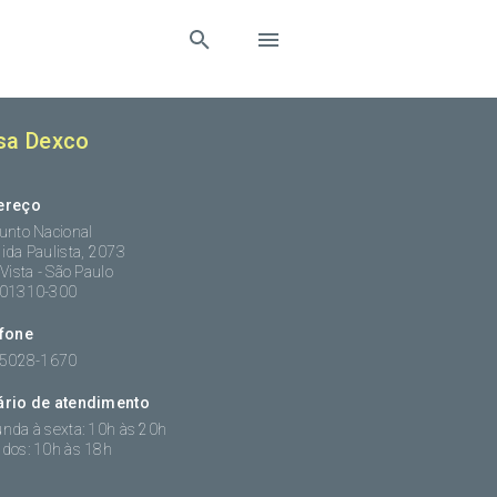
sa Dexco
ereço
unto Nacional
ida Paulista, 2073
 Vista - São Paulo
:01310-300
efone
 5028-1670
ário de atendimento
nda à sexta: 10h às 20h
dos: 10h às 18h