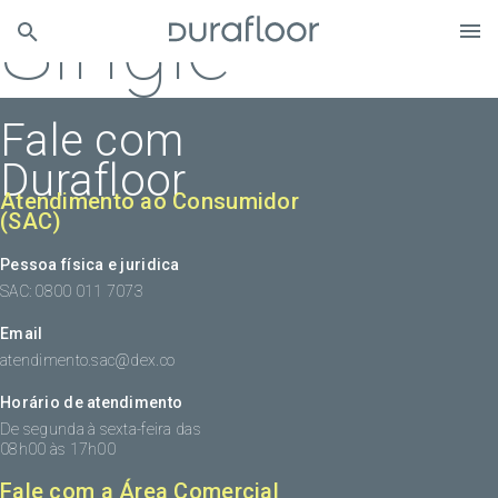
Single
Fale com
Durafloor
Atendimento ao Consumidor
(SAC)
Pessoa física e juridica
SAC: 0800 011 7073
Email
atendimento.sac@dex.co
Horário de atendimento
De segunda à sexta-feira das
08h00 às 17h00
Fale com a Área Comercial