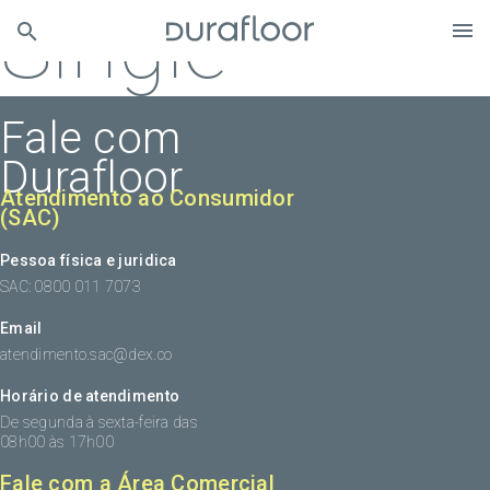
Single
Fale com
Durafloor
Atendimento ao Consumidor
(SAC)
Pessoa física e juridica
SAC: 0800 011 7073
Email
atendimento.sac@dex.co
Horário de atendimento
De segunda à sexta-feira das
08h00 às 17h00
Fale com a Área Comercial