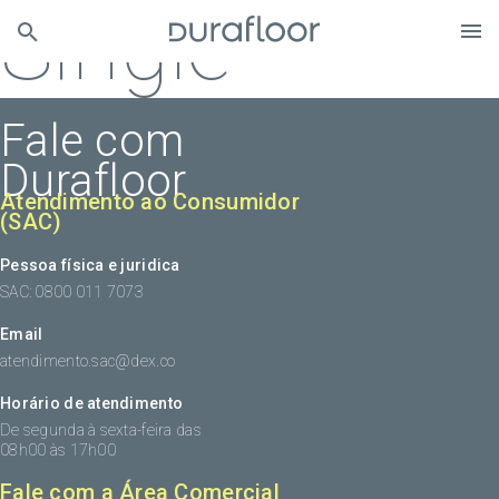
Single
Fale com
Durafloor
Atendimento ao Consumidor
(SAC)
Pessoa física e juridica
SAC: 0800 011 7073
Email
atendimento.sac@dex.co
Horário de atendimento
De segunda à sexta-feira das
08h00 às 17h00
Fale com a Área Comercial