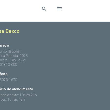
sa Dexco
ereço
unto Nacional
ida Paulista, 2073
 Vista - São Paulo
:01310-300
efone
 5028-1670
ário de atendimento
nda à sexta: 10h às 20h
dos: 10h às 18h