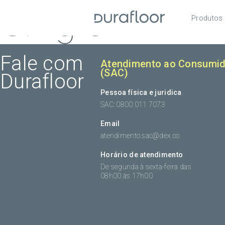
Single
Produtos
Pisos
Roda
Fale com
Atendimento ao Consumid
(SAC)
Durafloor
Acess
Pessoa física e juridica
SAC: 0800 011 7073
Email
atendimento.sac@dex.co
Horário de atendimento
De segunda à sexta-feira das
08h00 às 17h00