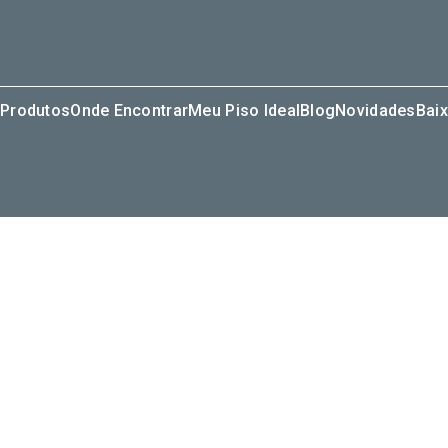
Produtos
Onde Encontrar
Meu Piso Ideal
Blog
Novidades
Baix