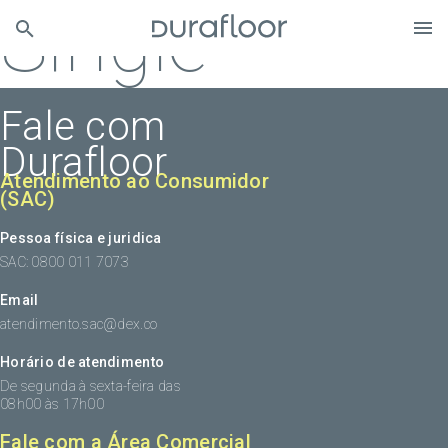
Single
Fale com
Durafloor
Atendimento ao Consumidor
(SAC)
Pessoa física e juridica
SAC: 0800 011 7073
Email
atendimento.sac@dex.co
Horário de atendimento
De segunda à sexta-feira das
08h00 às 17h00
Fale com a Área Comercial