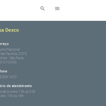
sa Dexco
ereço
unto Nacional
ida Paulista, 2073
 Vista - São Paulo
:01310-300
efone
 5028-1670
ário de atendimento
nda à sexta: 10h às 20h
dos: 10h às 18h