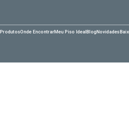
Produtos
Onde Encontrar
Meu Piso Ideal
Blog
Novidades
Baix