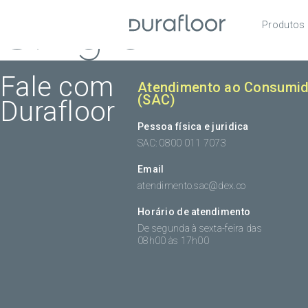
Single
Produtos
Pisos
Roda
Fale com
Atendimento ao Consumid
(SAC)
Durafloor
Acess
Pessoa física e juridica
SAC: 0800 011 7073
Email
atendimento.sac@dex.co
Horário de atendimento
De segunda à sexta-feira das
08h00 às 17h00