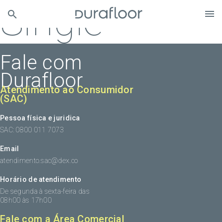
Single
Fale com
Durafloor
Atendimento ao Consumidor
(SAC)
Pessoa física e juridica
SAC: 0800 011 7073
Email
atendimento.sac@dex.co
Horário de atendimento
De segunda à sexta-feira das
08h00 às 17h00
Fale com a Área Comercial