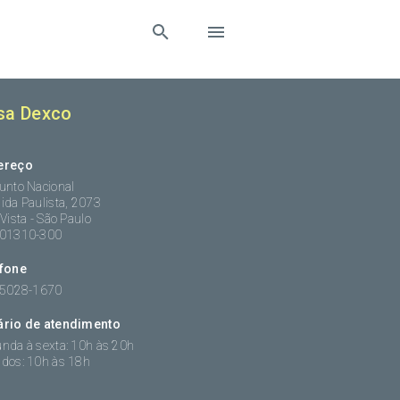
sa Dexco
ereço
unto Nacional
ida Paulista, 2073
 Vista - São Paulo
:01310-300
efone
 5028-1670
ário de atendimento
nda à sexta: 10h às 20h
dos: 10h às 18h