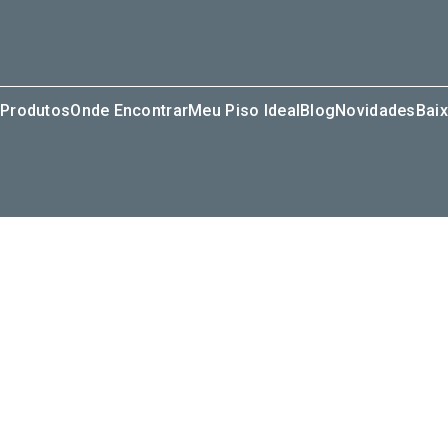
Produtos
Onde Encontrar
Meu Piso Ideal
Blog
Novidades
Baix