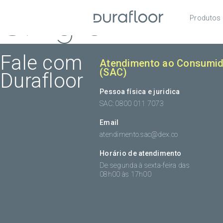
Single
Produtos
Pisos
Roda
Fale com
Atendimento ao Consumid
(SAC)
Durafloor
Acess
Pessoa física e juridica
SAC: 0800 011 7073
Email
atendimento.sac@dex.co
Horário de atendimento
De segunda à sexta-feira das
08h00 às 17h00