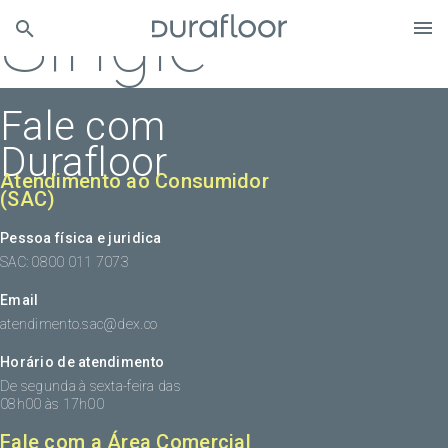
Single
Fale com
Durafloor
Atendimento ao Consumidor
(SAC)
Pessoa física e juridica
SAC: 0800 011 7073
Email
atendimento.sac@dex.co
Horário de atendimento
De segunda à sexta-feira das
08h00 às 17h00
Fale com a Área Comercial