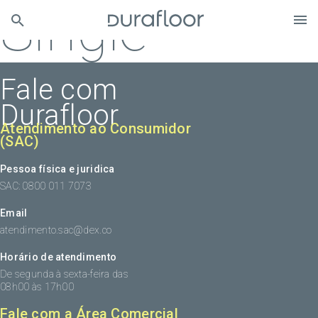
Single
Fale com
Durafloor
Atendimento ao Consumidor
(SAC)
Pessoa física e juridica
SAC: 0800 011 7073
Email
atendimento.sac@dex.co
Horário de atendimento
De segunda à sexta-feira das
08h00 às 17h00
Fale com a Área Comercial