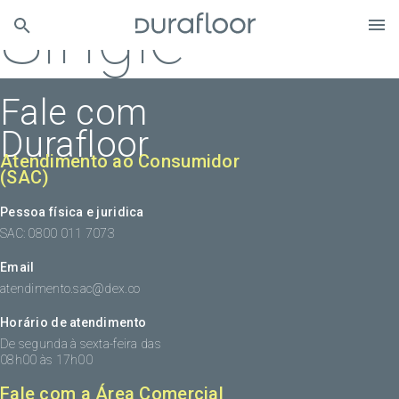
Single
Fale com
Durafloor
Atendimento ao Consumidor
(SAC)
Pessoa física e juridica
SAC: 0800 011 7073
Email
atendimento.sac@dex.co
Horário de atendimento
De segunda à sexta-feira das
08h00 às 17h00
Fale com a Área Comercial