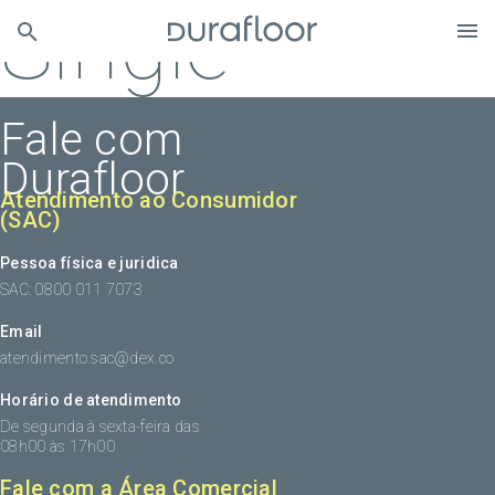
Single
Fale com
Durafloor
Atendimento ao Consumidor
(SAC)
Pessoa física e juridica
SAC: 0800 011 7073
Email
atendimento.sac@dex.co
Horário de atendimento
De segunda à sexta-feira das
08h00 às 17h00
Fale com a Área Comercial