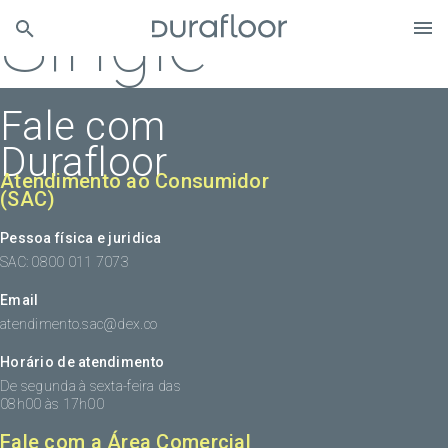
Single
Fale com
Durafloor
Atendimento ao Consumidor
(SAC)
Pessoa física e juridica
SAC: 0800 011 7073
Email
atendimento.sac@dex.co
Horário de atendimento
De segunda à sexta-feira das
08h00 às 17h00
Fale com a Área Comercial