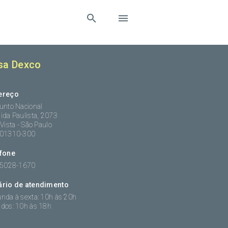
sa Dexco
ereço
unto Nacional
ida Paulista, 2073
 Vista - São Paulo
:01310-300
efone
 5028-1670
ário de atendimento
nda à sexta: 10h às 20h
dos: 10h às 18h