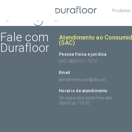
Single
Produtos
Pisos
Roda
Fale com
Atendimento ao Consumid
(SAC)
Durafloor
Acess
Pessoa física e juridica
SAC: 0800 011 7073
Email
atendimento.sac@dex.co
Horário de atendimento
De segunda à sexta-feira das
08h00 às 17h00