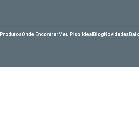
Produtos
Onde Encontrar
Meu Piso Ideal
Blog
Novidades
Baix