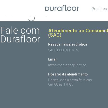
Single
Produtos
Pisos
Roda
Fale com
Atendimento ao Consumid
(SAC)
Durafloor
Acess
Pessoa física e juridica
SAC: 0800 011 7073
Email
atendimento.sac@dex.co
Horário de atendimento
De segunda à sexta-feira das
08h00 às 17h00