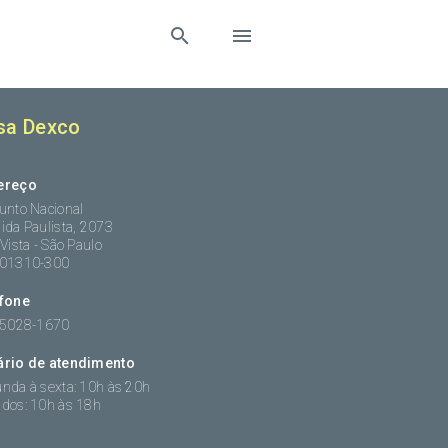
sa Dexco
ereço
unto Nacional
ida Paulista, 2073
 Vista - São Paulo
:01310-300
efone
 5028-1670
ário de atendimento
nda à sexta: 10h às 20h
dos: 10h às 18h