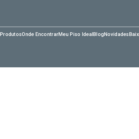
Produtos
Onde Encontrar
Meu Piso Ideal
Blog
Novidades
Baix