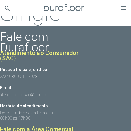
Single
Fale com
Durafloor
Atendimento ao Consumidor
(SAC)
Pessoa física e juridica
SAC: 0800 011 7073
Email
atendimento.sac@dex.co
Horário de atendimento
De segunda à sexta-feira das
08h00 às 17h00
Fale com a Área Comercial