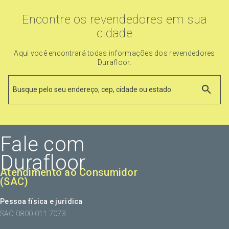
Encontre os revendedores em sua
cidade
Aqui você encontrará todas informações dos revendedores
Durafloor.
Fale com
Durafloor
Atendimento ao Consumidor
(SAC)
Pessoa física e juridica
SAC: 0800 011 7073