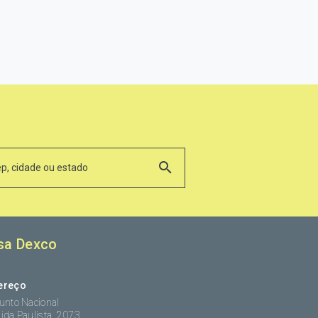
sa Dexco
ereço
unto Nacional
ida Paulista, 2073