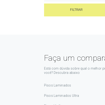
Hotéis
Linha Art
Quartos de Hotéis
FILTRAR
Linha City
Escritórios e Consultórios
Linha Inova
Lojas e Ambientes Comerciais
Linha Nativa
Restaurantes e bares
Linha Nature
Linha New Way
Linha Spot
Linha Studio
Linha Unique
Faça um compara
Linha Urban
Está com dúvida sobre qual o melhor p
você? Descubra abaixo
Pisos Laminados
Pisos Laminados Ultra