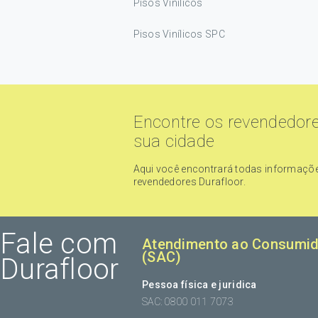
Pisos Vinílicos
Pisos Vinílicos SPC
Encontre os revendedor
sua cidade
Aqui você encontrará todas informaçõ
revendedores Durafloor.
Fale com
Atendimento ao Consumid
(SAC)
Durafloor
Pessoa física e juridica
SAC: 0800 011 7073