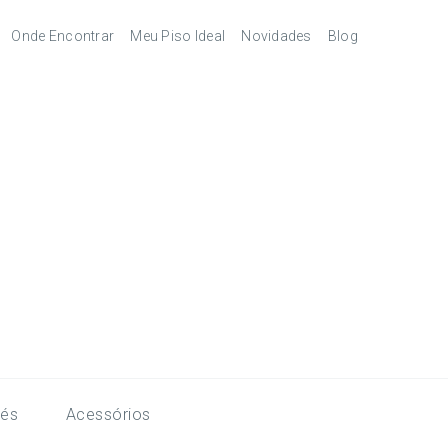
Onde Encontrar
Meu Piso Ideal
Novidades
Blog
Revendedores
Pisos Laminados
pés
Serviços
Pisos Laminados Ultra
Melhores
autorizados
combinações de
acessórios
órios
Pisos Vinílicos
Pisos Vinílicos SPC
és
Acessórios