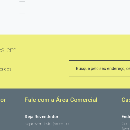
es em
es dos
or
Fale com a Área Comercial
Ca
Seja Revendedor
End
sejarevendedor@dex.co
Conj
Aven