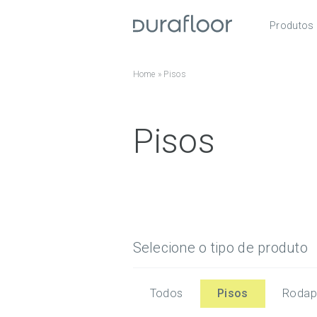
Produtos
Pisos
Home
»
Pisos
Roda
Acess
Pisos
Selecione o tipo de produto
Todos
Pisos
Rodap