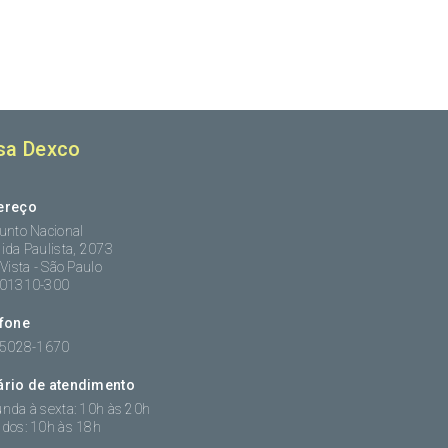
sa Dexco
ereço
unto Nacional
ida Paulista, 2073
 Vista - São Paulo
:01310-300
efone
 5028-1670
ário de atendimento
nda à sexta: 10h às 20h
dos: 10h às 18h