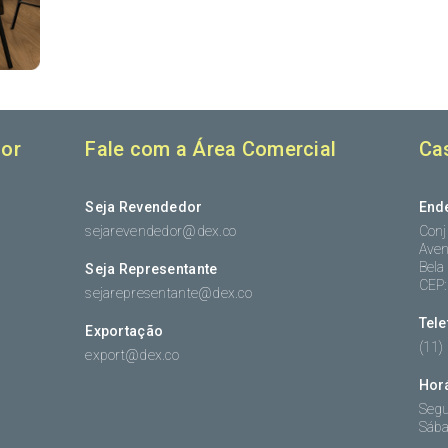
or
Fale com a Área Comercial
Ca
Seja Revendedor
End
sejarevendedor@dex.co
Conj
Aven
Bela
Seja Representante
CEP
sejarepresentante@dex.co
Tel
Exportação
(11)
export@dex.co
Hor
Segu
Sába