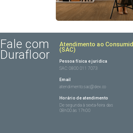
Fale com
Atendimento ao Consumid
(SAC)
Durafloor
Pessoa física e juridica
SAC: 0800 011 7073
Email
atendimento.sac@dex.co
Horário de atendimento
De segunda à sexta-feira das
08h00 às 17h00