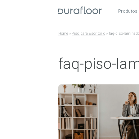
Produtos
Pisos
Roda
Home
»
Piso para Escritório
»
faq-piso-laminad
Acess
faq-piso-la