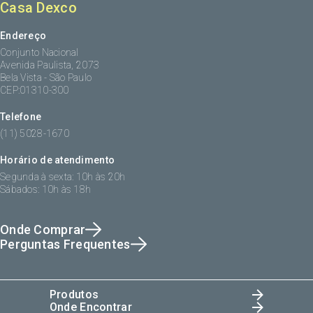
Casa Dexco
Endereço
Conjunto Nacional
Avenida Paulista, 2073
Bela Vista - São Paulo
CEP:01310-300
Telefone
(11) 5028-1670
Horário de atendimento
Segunda à sexta: 10h às 20h
Sábados: 10h às 18h
Onde Comprar
Perguntas Frequentes
Produtos
Onde Encontrar