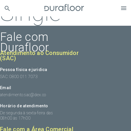
Single
Fale com
Durafloor
Atendimento ao Consumidor
(SAC)
Pessoa física e juridica
SAC: 0800 011 7073
Email
atendimento.sac@dex.co
Horário de atendimento
De segunda à sexta-feira das
08h00 às 17h00
Fale com a Área Comercial