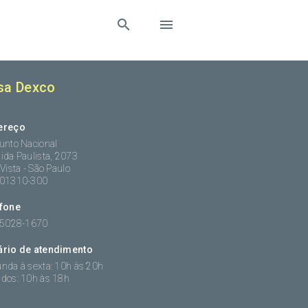
sa Dexco
ereço
unto Nacional
ida Paulista, 2073
 Vista - São Paulo
:01310-300
efone
 5028-1670
ário de atendimento
nda à sexta: 10h às 20h
dos: 10h às 18h