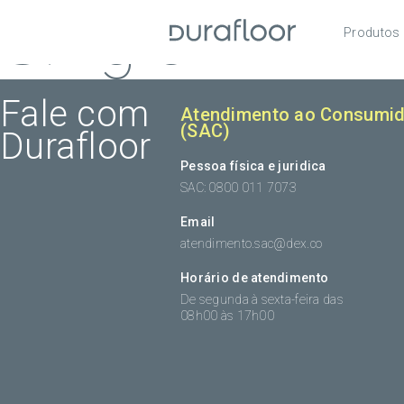
Single
Produtos
Pisos
Roda
Fale com
Atendimento ao Consumid
(SAC)
Durafloor
Acess
Pessoa física e juridica
SAC: 0800 011 7073
Email
atendimento.sac@dex.co
Horário de atendimento
De segunda à sexta-feira das
08h00 às 17h00