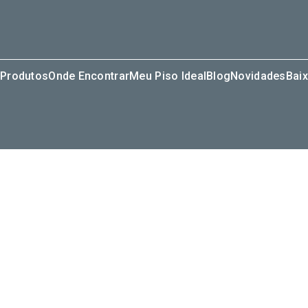
Produtos
Onde Encontrar
Meu Piso Ideal
Blog
Novidades
Baix