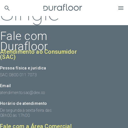
Single
Fale com
Durafloor
Atendimento ao Consumidor
(SAC)
Pessoa física e juridica
SAC: 0800 011 7073
Email
atendimento.sac@dex.co
Horário de atendimento
De segunda à sexta-feira das
08h00 às 17h00
Fale com a Área Comercial