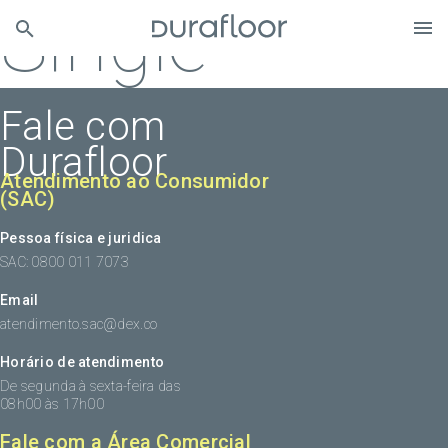
Single
Fale com
Durafloor
Atendimento ao Consumidor
(SAC)
Pessoa física e juridica
SAC: 0800 011 7073
Email
atendimento.sac@dex.co
Horário de atendimento
De segunda à sexta-feira das
08h00 às 17h00
Fale com a Área Comercial