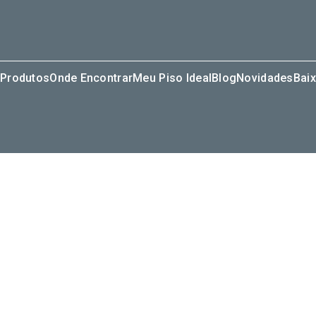
Produtos
Onde Encontrar
Meu Piso Ideal
Blog
Novidades
Baix