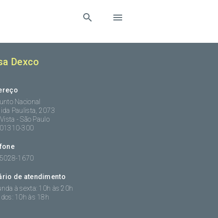
sa Dexco
ereço
unto Nacional
ida Paulista, 2073
 Vista - São Paulo
:01310-300
efone
 5028-1670
ário de atendimento
nda à sexta: 10h às 20h
dos: 10h às 18h