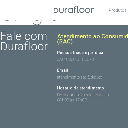
Single
Produtos
Pisos
Roda
Fale com
Atendimento ao Consumid
(SAC)
Durafloor
Acess
Pessoa física e juridica
SAC: 0800 011 7073
Email
atendimento.sac@dex.co
Horário de atendimento
De segunda à sexta-feira das
08h00 às 17h00