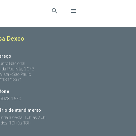
sa Dexco
ereço
unto Nacional
ida Paulista, 2073
 Vista - São Paulo
:01310-300
efone
 5028-1670
ário de atendimento
nda à sexta: 10h às 20h
dos: 10h às 18h