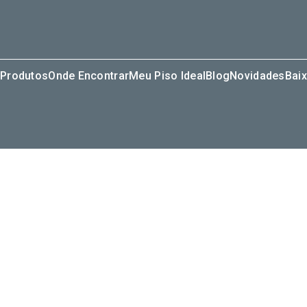
Produtos
Onde Encontrar
Meu Piso Ideal
Blog
Novidades
Baix