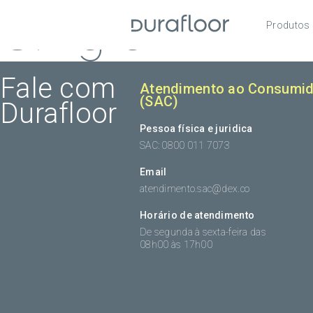
Single
Produtos
Pisos
Roda
Fale com
Atendimento ao Consumid
(SAC)
Durafloor
Acess
Pessoa física e juridica
SAC: 0800 011 7073
Email
atendimento.sac@dex.co
Horário de atendimento
De segunda à sexta-feira das
08h00 às 17h00