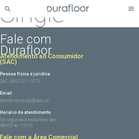
Single
Fale com
Durafloor
Atendimento ao Consumidor
(SAC)
Pessoa física e juridica
SAC: 0800 011 7073
Email
atendimento.sac@dex.co
Horário de atendimento
De segunda à sexta-feira das
08h00 às 17h00
Fale com a Área Comercial